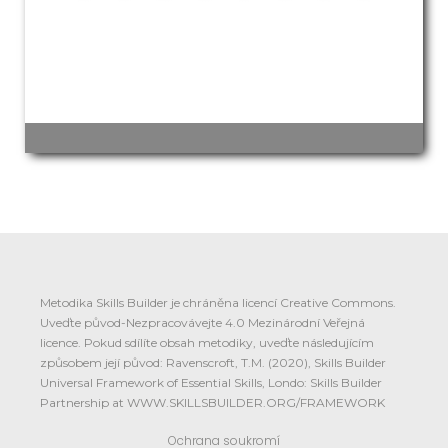
Metodika Skills Builder je chráněna licencí Creative Commons.
Uveďte původ-Nezpracovávejte 4.0 Mezinárodní Veřejná
licence. Pokud sdílíte obsah metodiky, uveďte následujícím
způsobem její původ: Ravenscroft, T.M. (2020), Skills Builder
Universal Framework of Essential Skills, Londo: Skills Builder
Partnership at WWW.SKILLSBUILDER.ORG/FRAMEWORK
Ochrana soukromí