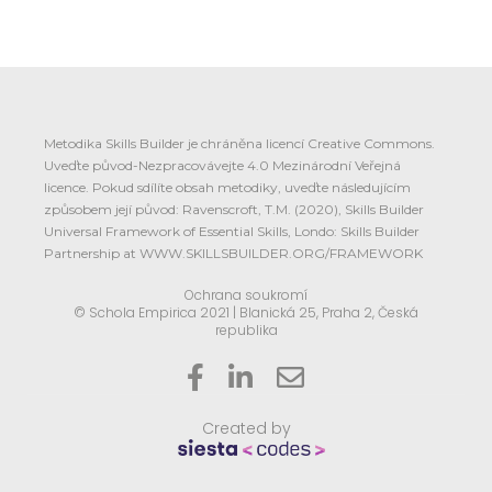
Metodika Skills Builder je chráněna licencí Creative Commons.
Uveďte původ-Nezpracovávejte 4.0 Mezinárodní Veřejná
licence. Pokud sdílíte obsah metodiky, uveďte následujícím
způsobem její původ: Ravenscroft, T.M. (2020), Skills Builder
Universal Framework of Essential Skills, Londo: Skills Builder
Partnership at WWW.SKILLSBUILDER.ORG/FRAMEWORK
Ochrana soukromí
© Schola Empirica 2021 | Blanická 25, Praha 2, Česká
republika



Created by