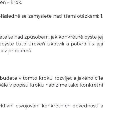
eň – krok.
 Následně se zamyslete nad třemi otázkami:
1.
ete se nad způsobem, jak konkrétně byste jej
yste tuto úroveň ukotvili a potvrdili si její
ě bez problémů.
ě budete v tomto kroku rozvíjet a jakého cíle
 Dále v popisu kroku nabízíme také konkrétní
ktivní osvojování konkrétních dovedností a