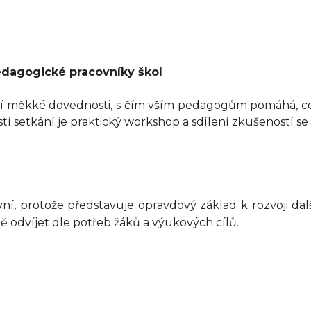
 pedagogické pracovníky škol
zvíjí měkké dovednosti, s čím vším pedagogům pomáhá, co 
stí setkání je praktický workshop a sdílení zkušeností 
t
ní, protože představuje opravdový základ k rozvoji dalš
ě odvíjet dle potřeb žáků a výukových cílů.