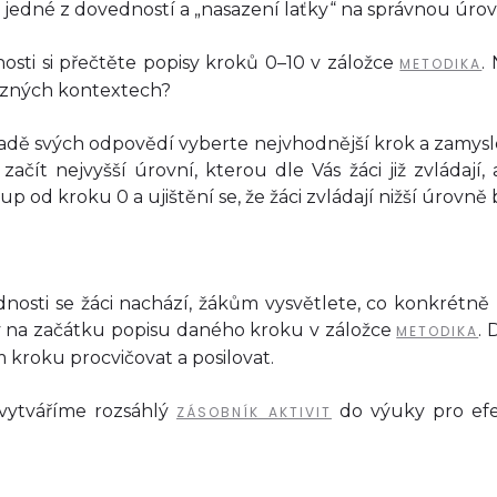
 jedné z dovedností a „nasazení laťky“ na správnou úrov
sti si přečtěte popisy kroků 0–10 v záložce
.
METODIKA
různých kontextech?
adě svých odpovědí vyberte nejvhodnější krok a zamysl
t nejvyšší úrovní, kterou dle Vás žáci již zvládají, ab
p od kroku 0 a ujištění se, že žáci zvládají nižší úrovn
ednosti se žáci nachází, žákům vysvětlete, co konkrétn
y na začátku popisu daného kroku v záložce
.
METODIKA
 kroku procvičovat a posilovat.
 vytváříme rozsáhlý
do výuky pro efe
ZÁSOBNÍK AKTIVIT