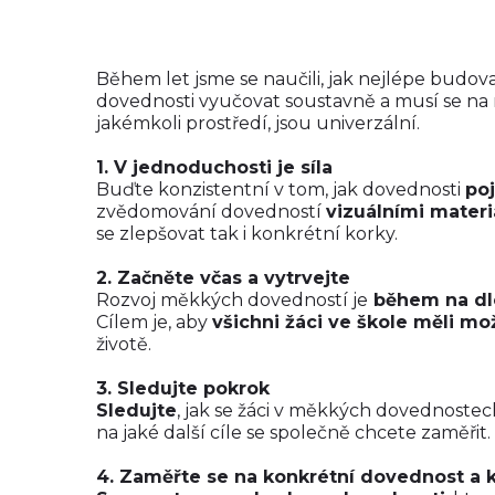
Během let jsme se naučili, jak nejlépe budov
dovednosti vyučovat soustavně a musí se na n
jakémkoli prostředí, jsou univerzální.
1. V jednoduchosti je síla
Buďte konzistentní v tom, jak dovednosti
po
zvědomování dovedností
vizuálními materi
se zlepšovat tak i konkrétní korky.
2. Začněte včas a vytrvejte
Rozvoj měkkých dovedností je
během na dlo
Cílem je, aby
všichni žáci ve škole měli m
životě.
3. Sledujte pokrok
Sledujte
, jak se žáci v měkkých dovednostech
na jaké další cíle se společně chcete zaměři
4. Zaměřte se na konkrétní dovednost a 