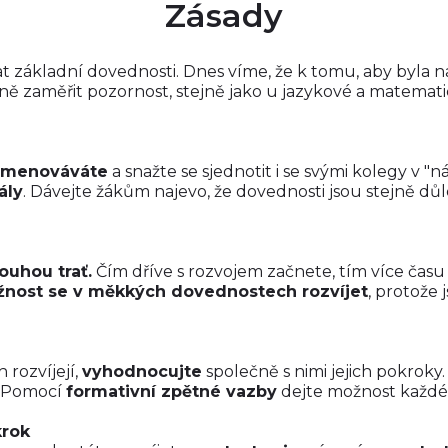
Zásady
at základní dovednosti. Dnes víme, že k tomu, aby byla 
ě zaměřit pozornost, stejně jako u jazykové a matematic
jmenováváte
a snažte se sjednotit i se svými kolegy v "
ály
. Dávejte žákům najevo, že dovednosti jsou stejně důle
uhou trať.
Čím dříve s rozvojem začnete, tím více času
ožnost se v měkkých dovednostech rozvíjet
, protože 
 rozvíjejí,
vyhodnocujte
společně s nimi jejich pokroky
t. Pomocí
formativní zpětné vazby
dejte možnost každém
krok