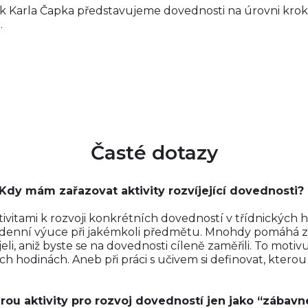
 Karla Čapka představujeme dovednosti na úrovni kroku 0
.
Časté dotazy
dy mám zařazovat aktivity rozvíjející dovednosti?
vitami k rozvoji konkrétních dovedností v třídnických h
dodenní výuce při jakémkoli předmětu. Mnohdy pomáhá zp
jeli, aniž byste se na dovednosti cíleně zaměřili. To mot
 hodinách. Aneb při práci s učivem si definovat, kterou d
rou aktivity pro rozvoj dovedností jen jako “zábavn