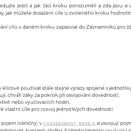
ledujte jestli a jak žáci kroku porozuměli a zda jsou si
, jak můžete dosažení cíle u zvoleného kroku hodnotit
ní cílů v daném kroku zapisovat do Záznamníků pro žák
klíčové používat stále stejné výrazy spojené s jednotlivý
ují, chválí žáky za pokrok při osvojování dovedností,
ktivit nebo vyučovacích hodin,
vé vlastní cíle pro rozvoj jednotlivých dovedností.
ují pojem
náročný
, v
si osvojují po
CÍLEVĚDOMOST, KROK 5
mbinovat
,
koncept
,
složka
. S těmito termíny vyučující 