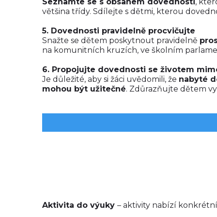
Seznamte se s obsahem dovednosti
, kte
většina třídy. Sdílejte s dětmi, kterou doved
5. Dovednosti pravidelně procvičujte
Snažte se dětem poskytnout pravidelně
pros
na komunitních kruzích, ve školním parlamen
6. Propojujte dovednosti se životem mim
Je důležité, aby si žáci uvědomili, že
nabyté d
mohou být užitečné
. Zdůrazňujte dětem vy
Aktivita do výuky
– aktivity nabízí konkrétn