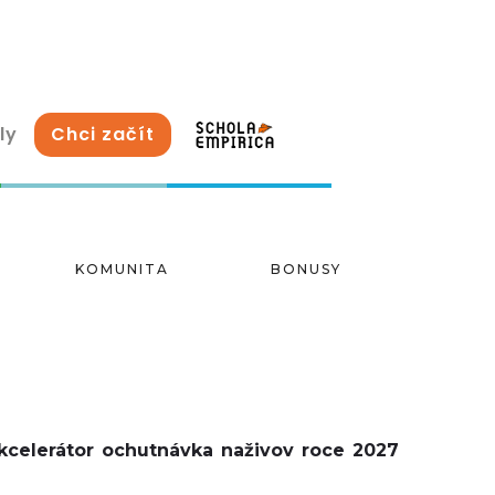
ly
Chci začít
KOMUNITA
BONUSY
Akcelerátor ochutnávka naživov roce 2027