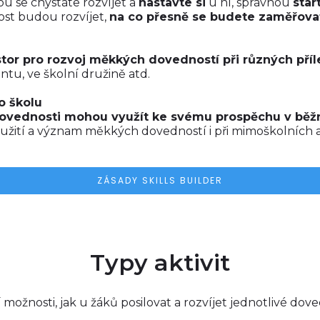
rou se chystáte rozvíjet a
nastavte si
u ní, správnou
star
nost budou rozvíjet,
na co přesně se budete zaměřova
tor pro rozvoj měkkých dovedností při různých příl
tu, ve školní družině atd.
o školu
ovednosti mohou využít ke svému prospěchu v běžn
užití a význam měkkých dovedností i při mimoškolních a
ZÁSADY SKILLS BUILDER
Typy aktivit
í možnosti, jak u žáků posilovat a rozvíjet jednotlivé dove