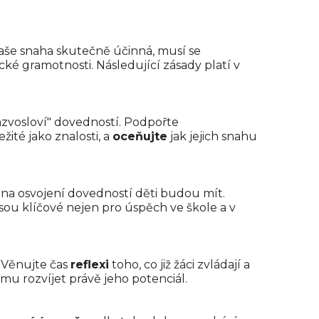
naše snaha skutečně účinná, musí se
ké gramotnosti. Následující zásady platí v
názvosloví" dovedností. Podpořte
žité jako znalosti, a
oceňujte
jak jejich snahu
 na osvojení dovedností děti budou mít.
jsou klíčové nejen pro úspěch ve škole a v
. Věnujte čas
reflexi
toho, co již žáci zvládají a
u rozvíjet právě jeho potenciál.