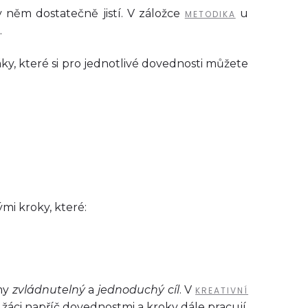
 v něm dostatečně jistí. V záložce
u
METODIKA
.
y, které si pro jednotlivé dovednosti můžete
mi kroky, které:
jmy
zvládnutelný
a
jednoduchý cíl
. V
KREATIVNÍ
a žáci napříč dovednostmi a kroky dále pracují.