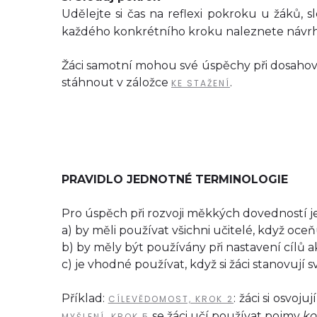
Udělejte si čas na reflexi pokroku u žáků, s
každého konkrétního kroku naleznete návrhy
Žáci samotní mohou své úspěchy při dosahová
stáhnout v záložce
.
KE STAŽENÍ
PRAVIDLO JEDNOTNÉ TERMINOLOGIE
Pro úspěch při rozvoji měkkých dovedností je 
a) by měli používat všichni učitelé, když oceň
b) by měly být používány při nastavení cílů a
c) je vhodné používat, když si žáci stanovují s
Příklad:
: žáci si osvoj
CÍLEVĚDOMOST, KROK 2
se žáci učí používat pojmy
ko
MYŠLENÍ, KROK 5