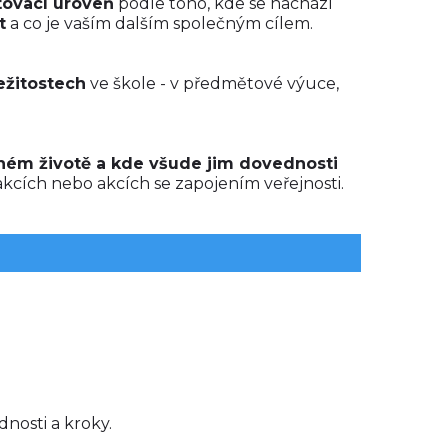
tovací úroveň
podle toho, kde se nachází
t
a co je vaším dalším společným cílem.
ežitostech
ve škole - v předmětové výuce,
ém životě a kde všude jim dovednosti
kcích nebo akcích se zapojením veřejnosti.
dnosti a kroky.