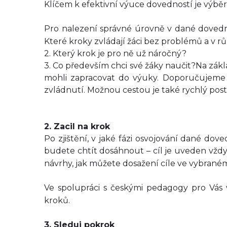
Klíčem k efektivní výuce dovedností je výběr
Pro nalezení správné úrovně v dané dovedno
Které kroky zvládají žáci bez problémů a v 
2. Který krok je pro ně už náročný?
3. Co především chci své žáky naučit?
Na zákl
mohli zapracovat do výuky. Doporučujeme začí
zvládnutí. Možnou cestou je také rychlý postu
2. Zacil na krok
Po zjištění, v jaké fázi osvojování dané dov
budete chtít dosáhnout – cíl je uveden vžd
návrhy, jak můžete dosažení cíle ve vybraném
Ve spolupráci s českými pedagogy pro Vás
kroků.
3. Sleduj pokrok