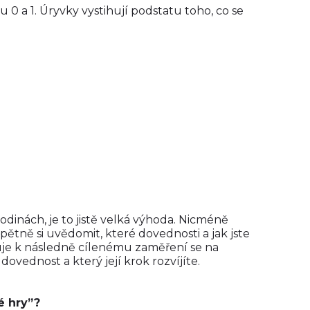
 a 1. Úryvky vystihují podstatu toho, co se
odinách, je to jistě velká výhoda. Nicméně
ětně si uvědomit, které dovednosti a jak jste
ivuje k následně cílenému zaměření se na
ovednost a který její krok rozvíjíte.
é hry”?