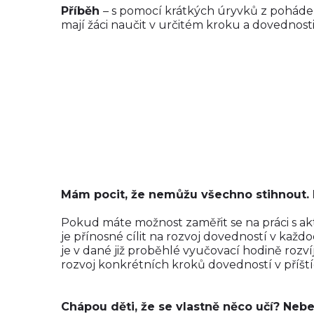
Příběh
– s pomocí krátkých úryvků z pohádek
mají žáci naučit v určitém kroku a dovednosti
Mám pocit, že nemůžu všechno stihnout. K
Pokud máte možnost zaměřit se na práci s akti
je přínosné cílit na rozvoj dovedností v kaž
je v dané již proběhlé vyučovací hodině rozví
rozvoj konkrétních kroků dovedností v příštích
Chápou děti, že se vlastně něco učí? Nebe