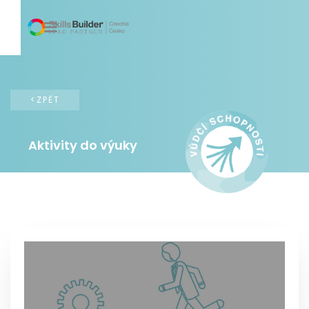
<ZPĚT
Aktivity do výuky