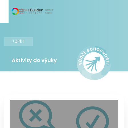
<ZPĚT
Aktivity do výuky