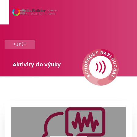
<ZPĚT
Aktivity do výuky