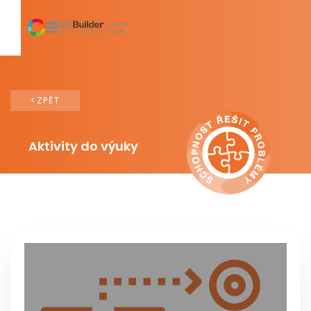
<ZPĚT
Aktivity do výuky