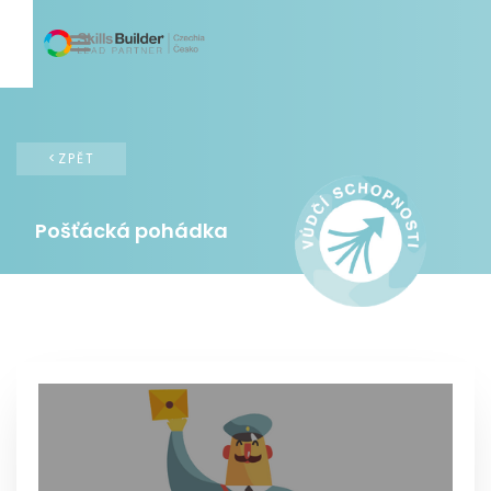
<ZPĚT
Pošťácká pohádka