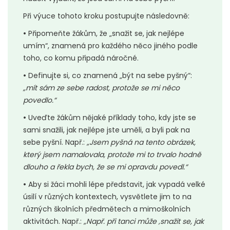
Při výuce tohoto kroku postupujte následovně:
•
Připomeňte žákům, že „snažit se, jak nejlépe
umím“, znamená pro každého něco jiného podle
toho, co komu připadá náročné.
•
Definujte si, co znamená „být na sebe pyšný“:
„mít sám ze sebe radost, protože se mi něco
povedlo.“
•
Uveďte žákům nějaké příklady toho, kdy jste se
sami snažili, jak nejlépe jste uměli, a byli pak na
sebe pyšní. Např.:
„Jsem pyšná na tento obrázek,
který jsem namalovala, protože mi to trvalo hodně
dlouho a řekla bych, že se mi opravdu povedl.“
•
Aby si žáci mohli lépe představit, jak vypadá velké
úsilí v různých kontextech, vysvětlete jim to na
různých školních předmětech a mimoškolních
aktivitách. Např.:
„Např. při tanci může ‚snažit se, jak