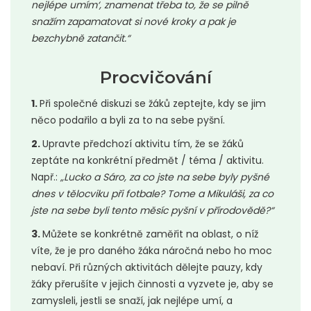
nejlépe umím‘, znamenat třeba to, že se pilně
snažím zapamatovat si nové kroky a pak je
bezchybně zatančit.“
Procvičování
1.
Při společné diskuzi se žáků zeptejte, kdy se jim
něco podařilo a byli za to na sebe pyšní.
2.
Upravte předchozí aktivitu tím, že se žáků
zeptáte na konkrétní předmět / téma / aktivitu.
Např.:
„Lucko a Sáro, za co jste na sebe byly pyšné
dnes v tělocviku při fotbale? Tome a Mikuláši, za co
jste na sebe byli tento měsíc pyšní v přírodovědě?“
3.
Můžete se konkrétně zaměřit na oblast, o níž
víte, že je pro daného žáka náročná nebo ho moc
nebaví. Při různých aktivitách dělejte pauzy, kdy
žáky přerušíte v jejich činnosti a vyzvete je, aby se
zamysleli, jestli se snaží, jak nejlépe umí, a