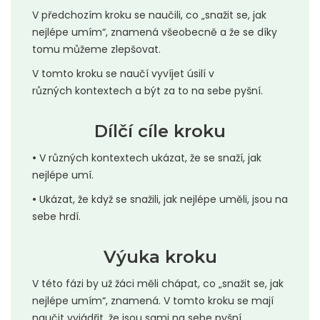
V předchozím kroku se naučili, co „snažit se, jak
nejlépe umím“, znamená všeobecně a že se díky
tomu můžeme zlepšovat.
V tomto kroku se naučí vyvíjet úsilí v
různých kontextech a být za to na sebe pyšní.
Dílčí cíle kroku
•
V různých kontextech ukázat, že se snaží, jak
nejlépe umí.
•
Ukázat, že když se snažili, jak nejlépe uměli, jsou na
sebe hrdí.
Výuka kroku
V této fázi by už žáci měli chápat, co „snažit se, jak
nejlépe umím“, znamená. V tomto kroku se mají
naučit vyjádřit, že jsou sami na sebe pyšní.