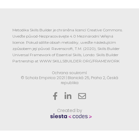
Metodika Skills Builder je chráněna licencí Creative Commons.
Uveďte původ-Nezpracovávejte 4.0 Mezinárodní Veřejná
licence. Pokud sdílíte obsah metodiky, uveďte následujícím
způsobem její původ: Ravenscroft, T.M. (2020), Skills Builder
Universal Framework of Essential Skills, Londo: Skills Builder
Partnership at WWW.SKILLSBUILDER.ORG/FRAMEWORK
Ochrana soukromí
© Schola Empirica 2021 | Blanická 25, Praha 2, Česká
republika



Created by