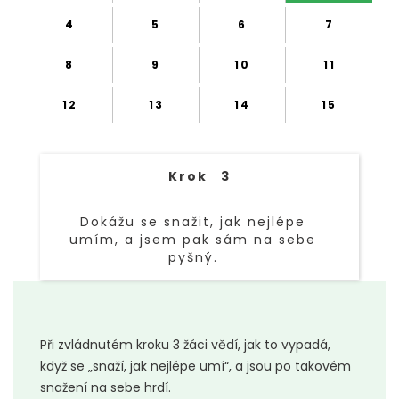
4
5
6
7
8
9
10
11
12
13
14
15
Krok
3
Dokážu se snažit, jak nejlépe
umím, a jsem pak sám na sebe
pyšný.
TEXT LINK
Při zvládnutém kroku 3 žáci vědí, jak to vypadá,
když se „snaží, jak nejlépe umí“, a jsou po takovém
snažení na sebe hrdí.