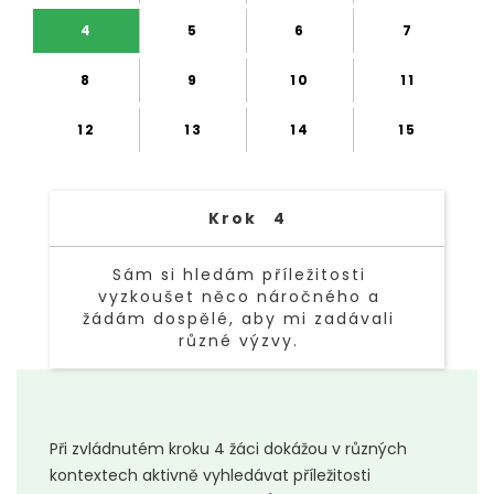
4
5
6
7
8
9
10
11
12
13
14
15
Krok
4
Sám si hledám příležitosti
vyzkoušet něco náročného a
žádám dospělé, aby mi zadávali
různé výzvy.
TEXT LINK
Při zvládnutém kroku 4 žáci dokážou v různých
kontextech aktivně vyhledávat příležitosti