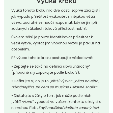
Výuka kroku
Výuka tohoto kroku má dvě části: zaprvé žáci zjistí,
jak vypadá příležitost vyzkoušet si nějakou větší
výzvu, zadruhé se naučí rozpoznat, kdy se jim při
zadaných úkolech taková příležitost nabízí.
Úkolem žáků je pouze identifikovat příležitost k
větší výzvě, vybrat jim vhodnou výzvu je pak už na
dospělém.
Při výuce tohoto kroku postupujte následovně:
•
Zeptejte se žáků na definici slova „náročný“
(případně si ji zopakujte podle kroku 3).
•
Definujte si, co je to „větší výzva“:
„něco nového,
náročnějšího, při čem se musíme usilovně snažit.“
•
Diskutujte s žáky o tom, jak může podle nich
„větší výzva“ vypadat ve vašem kontextu a kdy si o
ni mohou říct:
„Když například dočtete zadaný text