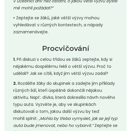
v učebnici dřív než ostatní, o jakou větší výzvu byste
mě mohli požádat?“
•
Zeptejte se žáků, jaké větší výzvy mohou
vyhledávat v různých kontextech, a nápady
zaznamenávejte.
Procvičování
1.
Při diskuzi s celou třídou se žáků zeptejte, kdy si
nějakému dospělému řekli o větší výzvu. Proč to
udělali? Jak se cítili, když jim větší výzvu zadal?
2.
Rozdělte žáky do skupinek a zadejte jim příklady
různých lidí, kteří úspěšně dokončili nějakou
aktivitu. Např.: dívka, která dokreslila návrh nového
typu auta. Vyzvěte je, aby ve skupinkách
diskutovali o tom, jakou další výzvu by teď
mohli splnit:
„Mohla by třeba vymyslet, jak se její typ
auta bude jmenovat, nebo ho vybarvit.“
Zeptejte se