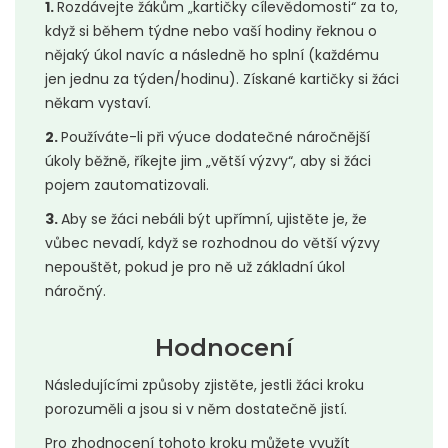
1.
Rozdávejte žákům „kartičky cílevědomosti“ za to,
když si během týdne nebo vaší hodiny řeknou o
nějaký úkol navíc a následně ho splní (každému
jen jednu za týden/hodinu). Získané kartičky si žáci
někam vystaví.
2.
Používáte-li při výuce dodatečné náročnější
úkoly běžně, říkejte jim „větší výzvy“, aby si žáci
pojem zautomatizovali.
3.
Aby se žáci nebáli být upřímní, ujistěte je, že
vůbec nevadí, když se rozhodnou do větší výzvy
nepouštět, pokud je pro ně už základní úkol
náročný.
Hodnocení
Následujícími způsoby zjistěte, jestli žáci kroku
porozuměli a jsou si v něm dostatečně jistí.
Pro zhodnocení tohoto kroku můžete využít