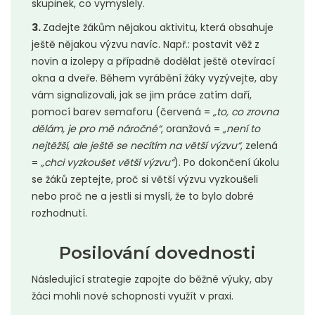
skupinek, co vymyslely.
3.
Zadejte žákům nějakou aktivitu, která obsahuje
ještě nějakou výzvu navíc. Např.: postavit věž z
novin a izolepy a případně dodělat ještě otevírací
okna a dveře. Během vyrábění žáky vyzývejte, aby
vám signalizovali, jak se jim práce zatím daří,
pomocí barev semaforu (červená =
„to, co zrovna
dělám, je pro mě náročné“
, oranžová =
„není to
nejtěžší, ale ještě se necítím na větší výzvu“
, zelená
=
„chci vyzkoušet větší výzvu“
). Po dokončení úkolu
se žáků zeptejte, proč si větší výzvu vyzkoušeli
nebo proč ne a jestli si myslí, že to bylo dobré
rozhodnutí.
Posilování dovednosti
Následující strategie zapojte do běžné výuky, aby
žáci mohli nové schopnosti využít v praxi.