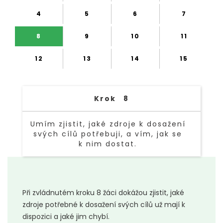
4
5
6
7
8
9
10
11
12
13
14
15
Krok
8
Umím zjistit, jaké zdroje k dosažení
svých cílů potřebuji, a vím, jak se
k nim dostat.
TEXT LINK
Při zvládnutém kroku 8 žáci dokážou zjistit, jaké
zdroje potřebné k dosažení svých cílů už mají k
dispozici a jaké jim chybí.