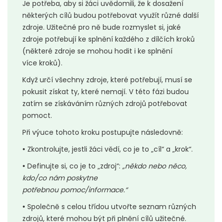
Je potřeba, aby si žáci uvědomili, že k dosažení
některých cílů budou potřebovat využít různé další
zdroje. Užitečné pro ně bude rozmyslet si, jaké
zdroje potřebují ke splnění každého z dílčích kroků
(některé zdroje se mohou hodit i ke splnění
více kroků).
Když určí všechny zdroje, které potřebují, musí se
pokusit získat ty, které nemají. V této fázi budou
zatím se získáváním různých zdrojů potřebovat
pomoct.
Při výuce tohoto kroku postupujte následovně:
•
Zkontrolujte, jestli žáci vědí, co je to „cíl“ a „krok“.
•
Definujte si, co je to „zdroj“:
„někdo nebo něco,
kdo/co nám poskytne
potřebnou pomoc/informace.“
•
Společně s celou třídou utvořte seznam různých
zdrojů, které mohou být při plnění cílů užitečné.