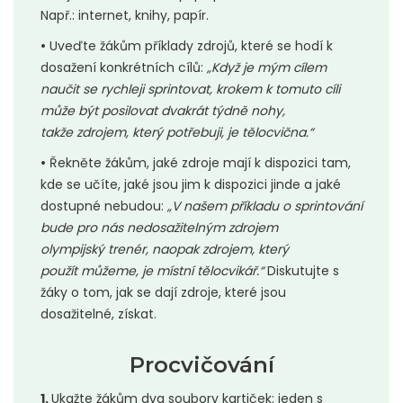
Např.: internet, knihy, papír.
•
Uveďte žákům příklady zdrojů, které se hodí k
dosažení konkrétních cílů:
„Když je mým cílem
naučit se rychleji sprintovat, krokem k tomuto cíli
může být posilovat dvakrát týdně nohy,
takže zdrojem, který potřebuji, je tělocvična.“
•
Řekněte žákům, jaké zdroje mají k dispozici tam,
kde se učíte, jaké jsou jim k dispozici jinde a jaké
dostupné nebudou:
„V našem příkladu o sprintování
bude pro nás nedosažitelným zdrojem
olympijský trenér, naopak zdrojem, který
použít můžeme, je místní tělocvikář.“
Diskutujte s
žáky o tom, jak se dají zdroje, které jsou
dosažitelné, získat.
Procvičování
1.
Ukažte žákům dva soubory kartiček: jeden s