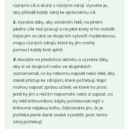
různými cíli a druhý s různými zdroji. Vyzvěte je,
aby přiřadili každý zdroj ke správnému cíli.
2.
Vyzvěte žáky, aby ostatním řekli, na plnění
jakého cíle teď pracují a na jaké kroky si ho rozložili.
Dejte jim za úkol ve dvojicích vytvořit myšlenkovou
mapu různých zdrojů, které by jim mohly
pomoct každý krok splnit.
3.
Navažte na předchozí aktivitu a vyzvěte žáky,
aby si ve dvojicích nebo ve skupinkách
zaznamenali, co by někomu napsali nebo řekli, aby
získali přístup ke zdrojům, které potřebují. Např.
mohou napsat zprávu učiteli, ve které ho prosí,
jestli by jim s něčím nepomohl, nebo si zapsat, co
by řekli knihovníkovi, kdyby potřebovali najít v
knihovně nějakou knihu. Zdůrazněte jim, že je
potřeba jasně dané osobě vysvětlit, proč tento
zdroj potřebují.