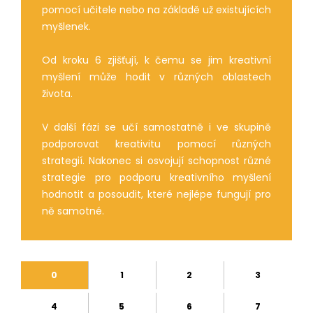
pomocí učitele nebo na základě už existujících
myšlenek.
Od kroku 6 zjišťují, k čemu se jim kreativní
myšlení může hodit v různých oblastech
života.
V další fázi se učí samostatně i ve skupině
podporovat kreativitu pomocí různých
strategií. Nakonec si osvojují schopnost různé
strategie pro podporu kreativního myšlení
hodnotit a posoudit, které nejlépe fungují pro
ně samotné.
0
1
2
3
4
5
6
7