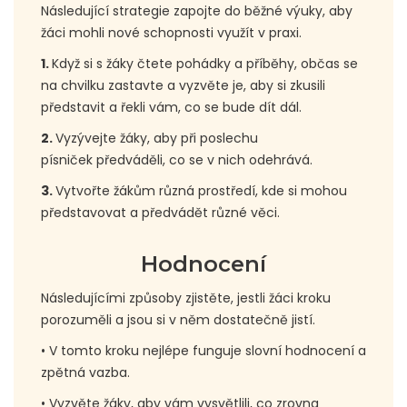
Následující strategie zapojte do běžné výuky, aby
žáci mohli nové schopnosti využít v praxi.
1.
Když si s žáky čtete pohádky a příběhy, občas se
na chvilku zastavte a vyzvěte je, aby si zkusili
představit a řekli vám, co se bude dít dál.
2.
Vyzývejte žáky, aby při poslechu
písniček předváděli, co se v nich odehrává.
3.
Vytvořte žákům různá prostředí, kde si mohou
představovat a předvádět různé věci.
Hodnocení
Následujícími způsoby zjistěte, jestli žáci kroku
porozuměli a jsou si v něm dostatečně jistí.
• V tomto kroku nejlépe funguje slovní hodnocení a
zpětná vazba.
• Vyzvěte žáky, aby vám vysvětlili, co zrovna