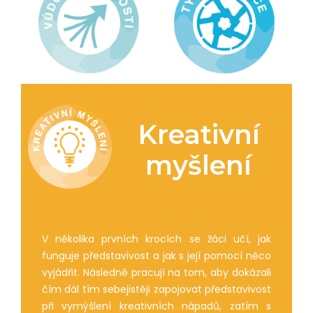
Kreativní
myšlení
V několika prvních krocích se žáci učí, jak
funguje představivost a jak s její pomocí něco
vyjádřit. Následně pracují na tom, aby dokázali
čím dál tím sebejistěji zapojovat představivost
při vymýšlení kreativních nápadů, zatím s