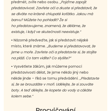
předmět, zvíře nebo osobu. „
Pojďme zapojit
představivost. Zavřete oči a zkuste si představit, že
se díváte na krásné chlupaté koťátko. Jakou má
barvu? Můžete ho pohladit? Že si
ho představujeme, znamená, že děláme, že
existuje, i když ve skutečnosti neexistuje.“
•
Názorně předveďte, jak si představit nějaké
místo, které známe.
„Budeme si představovat, že
jsme u moře. Zavřete oči a představte si, že stojíte
na pláži. Co tam vidíte? Co slyšíte?“
•
Vysvětlete žákům, jak můžeme pomocí
představivosti dělat, že jsme někdo jiný nebo
někde jinde – říká se tomu předvádění.
„Představte
si, že se brouzdáte v moři. Udělejte, že si zouváte
boty. A teď dělejte, že kopete do vody a cákáte
kolem sebe.“
Procvičování