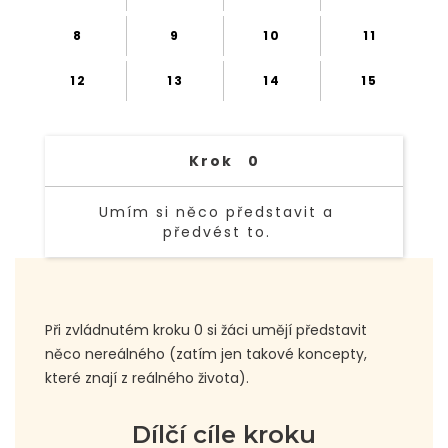
8
9
10
11
12
13
14
15
Krok
0
Umím si něco představit a
předvést to.
TEXT LINK
Při zvládnutém kroku 0 si žáci umějí představit
něco nereálného (zatím jen takové koncepty,
které znají z reálného života).
Dílčí cíle kroku