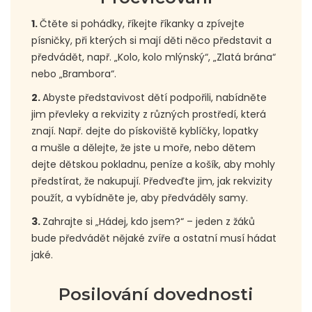
1.
Čtěte si pohádky, říkejte říkanky a zpívejte
písničky, při kterých si mají děti něco představit a
předvádět, např. „Kolo, kolo mlýnský“, „Zlatá brána“
nebo „Brambora“.
2.
Abyste představivost dětí podpořili, nabídněte
jim převleky a rekvizity z různých prostředí, která
znají. Např. dejte do pískoviště kyblíčky, lopatky
a mušle a dělejte, že jste u moře, nebo dětem
dejte dětskou pokladnu, peníze a košík, aby mohly
předstírat, že nakupují. Předveďte jim, jak rekvizity
použít, a vybídněte je, aby předváděly samy.
3.
Zahrajte si „Hádej, kdo jsem?“ – jeden z žáků
bude předvádět nějaké zvíře a ostatní musí hádat
jaké.
Posilování dovednosti