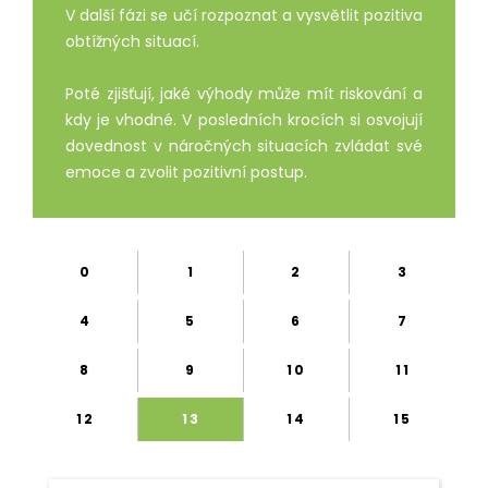
V další fázi se učí rozpoznat a vysvětlit pozitiva
obtížných situací.
Poté zjišťují, jaké výhody může mít riskování a
kdy je vhodné. V posledních krocích si osvojují
dovednost v náročných situacích zvládat své
emoce a zvolit pozitivní postup.
0
1
2
3
4
5
6
7
8
9
10
11
12
13
14
15