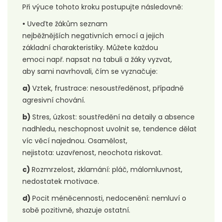
Při výuce tohoto kroku postupujte následovně:
•
Uveďte žákům seznam
nejběžnějších negativních emocí a jejich
základní charakteristiky. Můžete každou
emoci např. napsat na tabuli a žáky vyzvat,
aby sami navrhovali, čím se vyznačuje:
a)
Vztek, frustrace: nesoustředěnost, případně
agresivní chování.
b)
Stres, úzkost: soustředění na detaily a absence
nadhledu, neschopnost uvolnit se, tendence dělat
víc věcí najednou. Osamělost,
nejistota: uzavřenost, neochota riskovat.
c)
Rozmrzelost, zklamání: pláč, málomluvnost,
nedostatek motivace.
d)
Pocit méněcennosti, nedocenění: nemluví o
sobě pozitivně, shazuje ostatní.