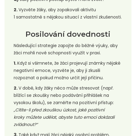
2.
Vyzvěte žáky, aby zopakovali aktivitu
1 samostatně s nějakou situací z vlastní zkušenosti.
Posilování dovednosti
Následující strategie zapojte do běžné výuky, aby
žáci mohli nové schopnosti využít v praxi.
1.
Když si všimnete, že žáci projevují známky nějaké
negativní emoce, vyzvěte je, aby ji zkusili
rozpoznat a pokud možno určit její příčinu.
2.
V době, kdy žáky něco může stresovat (např.
blížící se zkoušky nebo podávání přihlášek na
vysokou školu), se zaměřte na pozitivní přístup:
„Cítíte-li před zkouškou úzkost, jaké pozitivní
kroky můžete udělat, abyste tuto emoci dokázali
zvládnout?“
3.
Také když mají žáci nějaký osobní problém,