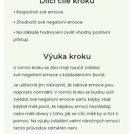
Dílčí cíle kroku
•
Rozpoznat své emoce.
•
Zhodnotit své negativní emoce.
•
Na základě hodnocení zvolit vhodný pozitivní
přístup.
Výuka kroku
V tomto kroku se žáci mají naučit zvládat
své negativní emoce v každodenním životě.
Je užitečné jim zdůraznit, že takové emoce jsou
naprosto normální. V tomto kroku se budou učit
zvládat své negativní emoce sami, kdyby však
kdykoli měli pocit, že nějakou emoci nezvládají,
nebo měli obavy z toho, jak se cítí, měli by si říct o
pomoc. Na výuku zvládání velmi náročných emocí
tento průvodce zaměřen není.