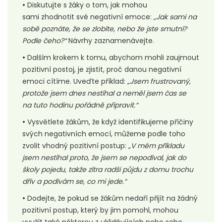
•
Diskutujte s žáky o tom, jak mohou
sami zhodnotit své negativní emoce:
„Jak sami na
sobě poznáte, že se zlobíte, nebo že jste smutní?
Podle čeho?“
Návrhy zaznamenávejte.
•
Dalším krokem k tomu, abychom mohli zaujmout
pozitivní postoj, je zjistit, proč danou negativní
emoci cítíme. Uveďte příklad:
„Jsem frustrovaný,
protože jsem dnes nestíhal a neměl jsem čas se
na tuto hodinu pořádně připravit.“
•
Vysvětlete žákům, že když identifikujeme příčiny
svých negativních emocí, můžeme podle toho
zvolit vhodný pozitivní postup:
„V mém příkladu
jsem nestíhal proto, že jsem se nepodíval, jak do
školy pojedu, takže zítra radši půjdu z domu trochu
dřív a podívám se, co mi jede.“
•
Dodejte, že pokud se žákům nedaří přijít na žádný
pozitivní postup, který by jim pomohl, mohou
využít také některou z uklidňujících nebo sebe