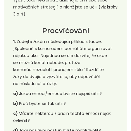
motivačních strategií, o nichž jste se učili (viz kroky
3 a 4).
Procvičování
1.
Zadejte žákům následující příklad situace:
„Společně s kamarádem pomáháte organizovat
nějakou akci. Najednou se ale dozvíte, že akce
se možná konat nebude, protože
kamarád nezaplatil pronájem sálu.“ Rozdělte
žáky do dvojic a vyzvěte je, aby odpověděli
na následující otázky:
a)
Jakou emoci/emoce byste nejspíš cítili?
b)
Proč byste se tak cítili?
c)
Můžete některou z příčin těchto emocí nějak
ovlivnit?
d)
Jaký pozitivní postup byste mohli zvolit?