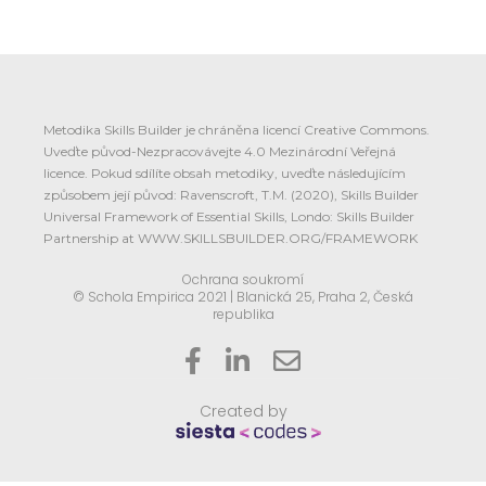
Metodika Skills Builder je chráněna licencí Creative Commons.
Uveďte původ-Nezpracovávejte 4.0 Mezinárodní Veřejná
licence. Pokud sdílíte obsah metodiky, uveďte následujícím
způsobem její původ: Ravenscroft, T.M. (2020), Skills Builder
Universal Framework of Essential Skills, Londo: Skills Builder
Partnership at WWW.SKILLSBUILDER.ORG/FRAMEWORK
Ochrana soukromí
© Schola Empirica 2021 | Blanická 25, Praha 2, Česká
republika



Created by