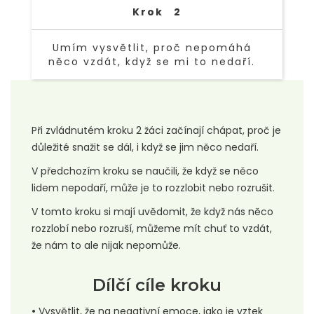
Krok
2
Umím vysvětlit, proč nepomáhá
něco vzdát, když se mi to nedaří.
TEXT LINK
Při zvládnutém kroku 2 žáci začínají chápat, proč je
důležité snažit se dál, i když se jim něco nedaří.
V předchozím kroku se naučili, že když se něco
lidem nepodaří, může je to rozzlobit nebo rozrušit.
V tomto kroku si mají uvědomit, že když nás něco
rozzlobí nebo rozruší, můžeme mít chuť to vzdát,
že nám to ale nijak nepomůže.
Dílčí cíle kroku
•
Vysvětlit, že na negativní emoce, jako je vztek