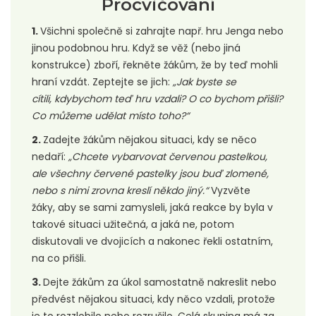
Procvičování
1.
Všichni společně si zahrajte např. hru Jenga nebo
jinou podobnou hru. Když se věž (nebo jiná
konstrukce) zboří, řekněte žákům, že by teď mohli
hraní vzdát. Zeptejte se jich:
„Jak byste se
cítili, kdybychom teď hru vzdali? O co bychom přišli?
Co můžeme udělat místo toho?“
2.
Zadejte žákům nějakou situaci, kdy se něco
nedaří:
„Chcete vybarvovat červenou pastelkou,
ale všechny červené pastelky jsou buď zlomené,
nebo s nimi zrovna kreslí někdo jiný.“
Vyzvěte
žáky, aby se sami zamysleli, jaká reakce by byla v
takové situaci užitečná, a jaká ne, potom
diskutovali ve dvojicích a nakonec řekli ostatním,
na co přišli.
3.
Dejte žákům za úkol samostatně nakreslit nebo
předvést nějakou situaci, kdy něco vzdali, protože
je to rozzlobilo nebo rozrušilo. Celá skupina má za