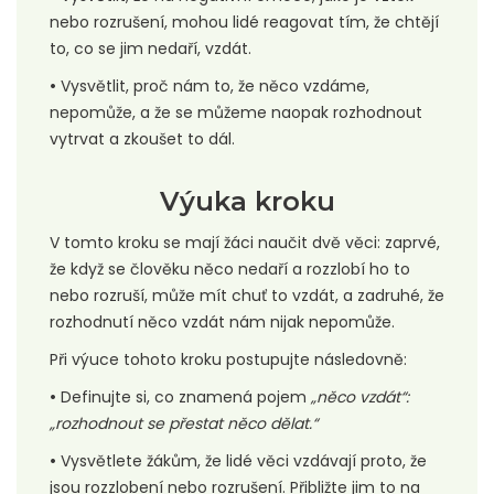
nebo rozrušení, mohou lidé reagovat tím, že chtějí
to, co se jim nedaří, vzdát.
•
Vysvětlit, proč nám to, že něco vzdáme,
nepomůže, a že se můžeme naopak rozhodnout
vytrvat a zkoušet to dál.
Výuka kroku
V tomto kroku se mají žáci naučit dvě věci: zaprvé,
že když se člověku něco nedaří a rozzlobí ho to
nebo rozruší, může mít chuť to vzdát, a zadruhé, že
rozhodnutí něco vzdát nám nijak nepomůže.
Při výuce tohoto kroku postupujte následovně:
•
Definujte si, co znamená pojem
„něco vzdát“:
„rozhodnout se přestat něco dělat.“
•
Vysvětlete žákům, že lidé věci vzdávají proto, že
jsou rozzlobení nebo rozrušení. Přibližte jim to na