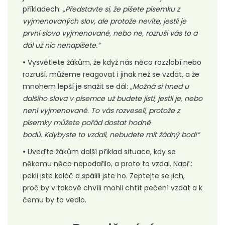
příkladech:
„Představte si, že píšete písemku z
vyjmenovaných slov, ale protože nevíte, jestli je
první slovo vyjmenované, nebo ne, rozruší vás to a
dál už nic nenapíšete.“
•
Vysvětlete žákům, že když nás něco rozzlobí nebo
rozruší, můžeme reagovat i jinak než se vzdát, a že
mnohem lepší je snažit se dál:
„Možná si hned u
dalšího slova v písemce už budete jistí, jestli je, nebo
není vyjmenované. To vás rozveselí, protože z
písemky můžete pořád dostat hodně
bodů. Kdybyste to vzdali, nebudete mít žádný bod!“
•
Uveďte žákům další příklad situace, kdy se
někomu něco nepodařilo, a proto to vzdal. Např.:
pekli jste koláč a spálili jste ho. Zeptejte se jich,
proč by v takové chvíli mohli chtít pečení vzdát a k
čemu by to vedlo.