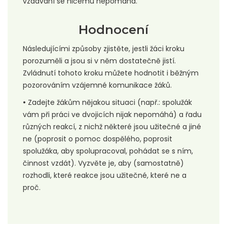
vzdávání se ničemu nepomáhá.
Hodnocení
Následujícími způsoby zjistěte, jestli žáci kroku
porozuměli a jsou si v něm dostatečně jistí.
Zvládnutí tohoto kroku můžete hodnotit i běžným
pozorováním vzájemné komunikace žáků.
•
Zadejte žákům nějakou situaci (např.: spolužák
vám při práci ve dvojicích nijak nepomáhá) a řadu
různých reakcí, z nichž některé jsou užitečné a jiné
ne (poprosit o pomoc dospělého, poprosit
spolužáka, aby spolupracoval, pohádat se s ním,
činnost vzdát). Vyzvěte je, aby (samostatně)
rozhodli, které reakce jsou užitečné, které ne a
proč.