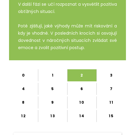
V další fázi se učí rozpoznat a vysvětlit pozitiva
obtížných situací.
Poté zjišťují, jaké výhody může mít riskování a
kdy je vhodné. V posledních krocích si osvojují
dovednost v náročných situacích zvládat své
emoce a zvolit pozitivní postup.
0
1
2
3
4
5
6
7
8
9
10
11
12
13
14
15