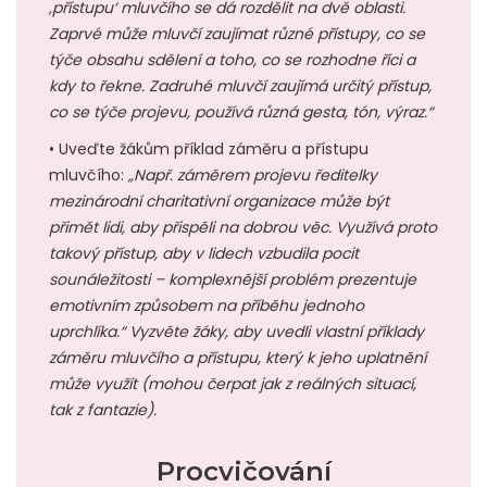
‚přístupu‘ mluvčího se dá rozdělit na dvě oblasti.
Zaprvé může mluvčí zaujímat různé přístupy, co se
týče obsahu sdělení a toho, co se rozhodne říci a
kdy to řekne. Zadruhé mluvčí zaujímá určitý přístup,
co se týče projevu, používá různá gesta, tón, výraz.“
• Uveďte žákům příklad záměru a přístupu
mluvčího:
„Např. záměrem projevu ředitelky
mezinárodní charitativní organizace může být
přimět lidi, aby přispěli na dobrou věc. Využívá proto
takový přístup, aby v lidech vzbudila pocit
sounáležitosti – komplexnější problém prezentuje
emotivním způsobem na příběhu jednoho
uprchlíka.“ Vyzvěte žáky, aby uvedli vlastní příklady
záměru mluvčího a přístupu, který k jeho uplatnění
může využít (mohou čerpat jak z reálných situací,
tak z fantazie).
Procvičování