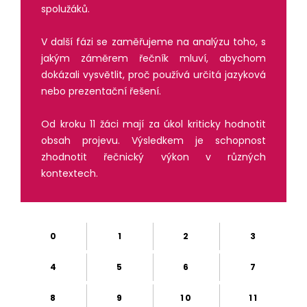
spolužáků.
V další fázi se zaměřujeme na analýzu toho, s
jakým záměrem řečník mluví, abychom
dokázali vysvětlit, proč používá určitá jazyková
nebo prezentační řešení.
Od kroku 11 žáci mají za úkol kriticky hodnotit
obsah projevu. Výsledkem je schopnost
zhodnotit řečnický výkon v různých
kontextech.
0
1
2
3
4
5
6
7
8
9
10
11