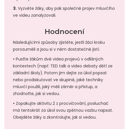
3.
Vyzvěte žáky, aby pak společně projev mluvčího
ve videu zanalyzovali.
Hodnocení
Následujícími způsoby zjistěte, jestli žáci kroku
porozuměli a jsou si v něm dostatečně jistí.
•
Pusťte žákům dvě videa projevů v odlišných
kontextech (např. TED talk a video debaty dětí ze
základní školy). Potom jim dejte za úkol popsat
nebo prodiskutovat ve skupině, jaké techniky
mluvčí použili, jaký měli záměr a přístup, a
zhodnoťte, jak si vedou.
•
Zopakujte aktivitu 2 z procvičování, posluchač
má tentokrát za úkol svou zpětnou vazbu napsat.
Obejděte žáky a zkontrolujte, jak si vedou.