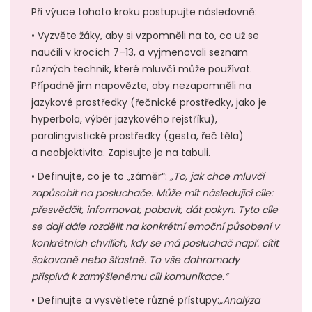
Při výuce tohoto kroku postupujte následovně:
• Vyzvěte žáky, aby si vzpomněli na to, co už se
naučili v krocích 7–13, a vyjmenovali seznam
různých technik, které mluvčí může používat.
Případně jim napovězte, aby nezapomněli na
jazykové prostředky (řečnické prostředky, jako je
hyperbola, výběr jazykového rejstříku),
paralingvistické prostředky (gesta, řeč těla)
a neobjektivita. Zapisujte je na tabuli.
• Definujte, co je to „záměr“:
„To, jak chce mluvčí
zapůsobit na posluchače. Může mít následující cíle:
přesvědčit, informovat, pobavit, dát pokyn. Tyto cíle
se dají dále rozdělit na konkrétní emoční působení v
konkrétních chvílích, kdy se má posluchač např. cítit
šokovaně nebo šťastně. To vše dohromady
přispívá k zamýšlenému cíli komunikace.“
• Definujte a vysvětlete různé přístupy:
„Analýza