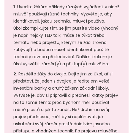
1.
Uveďte žákům příklady různých vyjádření, v nichž
mluvčí používají různé techniky. Vyzvěte je, aby
identifikovali, jakou techniku mluvčí používá.
Úkol zkomplikujte tím, že jim pustíte video (vhodný
je např. nějaký TED talk, může se týkat třeba i
tématu nebo projektu, kterým se žáci zrovna
zabývají) a budou muset identifikovat použité
techniky rovnou při sledování. Dalším krokem je
úkol vysvětlit záměr(y) a přístup(y) mluvčího.
2.
Rozdělte žáky do dvojic. Dejte jim za úkol, ať si
představí, že jeden z dvojice je ředitelem velké
investiční banky a druhý žákem základní školy.
Vyzvěte je, aby si připravili a přednesli krátký projev
na to samé téma: proč bychom měli používat
méně plastů a jak to zařídit. Než druhému svůj
projev přednesou, měli by si naplánovat, jak
uskuteční svůj záměr prostřednictvím jasného
přístupu a vhodných technik. Po projevu mluvčího