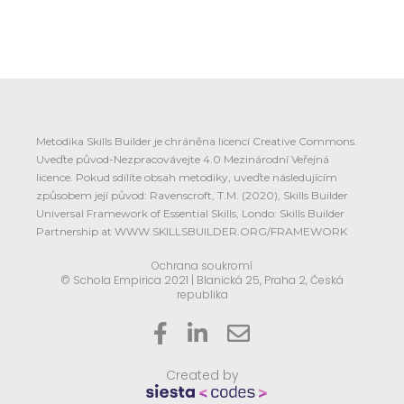
Metodika Skills Builder je chráněna licencí Creative Commons.
Uveďte původ-Nezpracovávejte 4.0 Mezinárodní Veřejná
licence. Pokud sdílíte obsah metodiky, uveďte následujícím
způsobem její původ: Ravenscroft, T.M. (2020), Skills Builder
Universal Framework of Essential Skills, Londo: Skills Builder
Partnership at WWW.SKILLSBUILDER.ORG/FRAMEWORK
Ochrana soukromí
© Schola Empirica 2021 | Blanická 25, Praha 2, Česká
republika



Created by