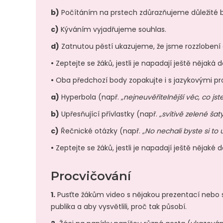
b)
Počítáním na prstech zdůrazňujeme důležité 
c)
Kýváním vyjadřujeme souhlas.
d)
Zatnutou pěstí ukazujeme, že jsme rozzlobení 
•
Zeptejte se žáků, jestli je napadají ještě nějaká d
•
Oba předchozí body zopakujte i s jazykovými pr
a)
Hyperbola (např.
„nejneuvěřitelnější věc, co jste
b)
Upřesňující přívlastky (např.
„svítivě zelené šat
c)
Řečnické otázky (např.
„No nechali byste si to u
•
Zeptejte se žáků, jestli je napadají ještě nějaké
Procvičování
1.
Pusťte žákům video s nějakou prezentací nebo sku
publika a aby vysvětlili, proč tak působí.