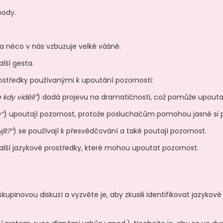
body.
a něco v nás vzbuzuje velké vášně.
alší gesta.
ostředky používanými k upoutání pozornosti:
 kdy viděli“
) dodá projevu na dramatičnosti, což pomůže upouta
y“
) upoutají pozornost, protože posluchačům pomohou jasně si p
jít?“
) se používají k přesvědčování a také poutají pozornost.
 další jazykové prostředky, které mohou upoutat pozornost.
pinovou diskuzí a vyzvěte je, aby zkusili identifikovat jazykové