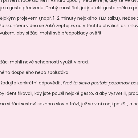
prstem, ruce dlaněmi vzhůru apod.). Nechejte je, aby se ve dvojic
a gesto předvede. Druhý musí říct, jaký efekt gesto mělo a p
ějakým projevem (např. 1–2 minuty nějakého TED talku). Než se z
. Po skončení videa se žáků zeptejte, co v těchto chvílích asi mlu
ukem, aby si žáci mohli své předpoklady ověřit.
 žáci mohli nové schopnosti využít v praxi.
i jiného dospělého nebo spolužáka
Vyžadujte konkrétní odpovědi:
„Proč to slovo poutalo pozornost po
dentifikovali, kdy jste použil nějaké gesto, a aby vysvětlili, pro
 si žáci sestaví seznam slov a frází, jež se v ní mají použít, a 