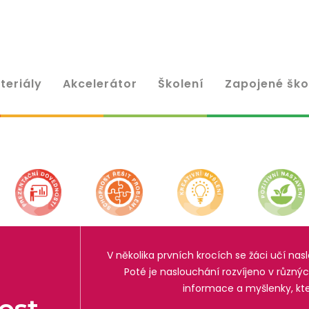
teriály
Akcelerátor
Školení
Zapojené ško
V několika prvních krocích se žáci učí na
Poté je naslouchání rozvíjeno v různýc
informace a myšlenky, kter