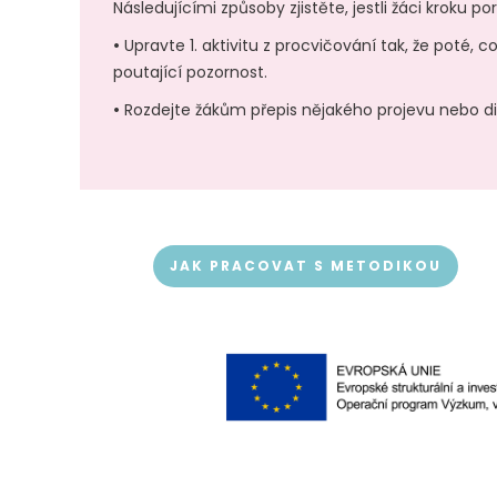
Následujícími způsoby zjistěte, jestli žáci kroku po
•
Upravte 1. aktivitu z procvičování tak, že poté, 
poutající pozornost.
•
Rozdejte žákům přepis nějakého projevu nebo disk
JAK PRACOVAT S METODIKOU