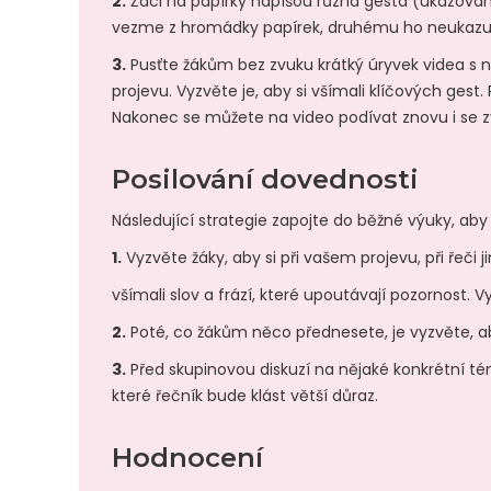
2.
Žáci na papírky napíšou různá gesta (ukazování 
vezme z hromádky papírek, druhému ho neukazuje 
3.
Pusťte žákům bez zvuku krátký úryvek videa s n
projevu. Vyzvěte je, aby si všímali klíčových gest
Nakonec se můžete na video podívat znovu i se zv
Posilování dovednosti
Následující strategie zapojte do běžné výuky, aby
1.
Vyzvěte žáky, aby si při vašem projevu, při řeč
všímali slov a frází, které upoutávají pozornost. 
2.
Poté, co žákům něco přednesete, je vyzvěte, aby i
3.
Před skupinovou diskuzí na nějaké konkrétní téma
které řečník bude klást větší důraz.
Hodnocení