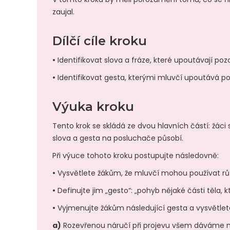
zaujal.
Dílčí cíle kroku
•
Identifikovat slova a fráze, které upoutávají pozo
•
Identifikovat gesta, kterými mluvčí upoutává poz
Výuka kroku
Tento krok se skládá ze dvou hlavních částí: žáci 
slova a gesta na posluchače působí.
Při výuce tohoto kroku postupujte následovně:
•
Vysvětlete žákům, že mluvčí mohou používat růz
•
Definujte jim „gesto“: „pohyb nějaké části těla,
•
Vyjmenujte žákům následující gesta a vysvětlet
a)
Rozevřenou náručí při projevu všem dáváme n