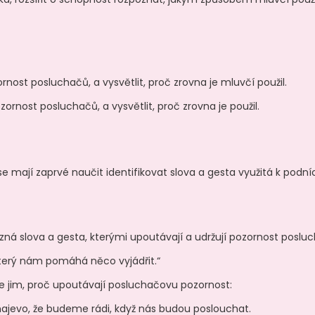
rnost posluchačů, a vysvětlit, proč zrovna je mluvčí použil.
ornost posluchačů, a vysvětlit, proč zrovna je použil.
se mají zaprvé naučit identifikovat slova a gesta využitá k podní
ná slova a gesta, kterými upoutávají a udržují pozornost poslu
 který nám pomáhá něco vyjádřit.“
e jim, proč upoutávají posluchačovu pozornost:
ajevo, že budeme rádi, když nás budou poslouchat.