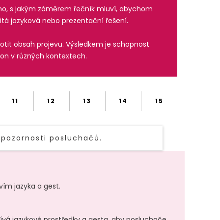
oho, s jakým záměrem řečník mluví, abychom
čitá jazyková nebo prezentační řešení.
dnotit obsah projevu. Výsledkem je schopnost
kon v různých kontextech.
11
12
13
14
15
 pozornosti posluchačů.
vím jazyka a gest.
ívá jazykové prostředky a gesta, aby posluchače