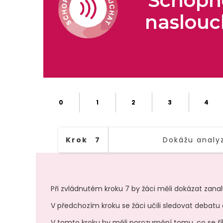
Schopn
naslouc
0
1
2
3
4
Krok
7
Dokážu analyz
Při zvládnutém kroku 7 by žáci měli dokázat zana
V předchozím kroku se žáci učili sledovat debatu 
V tomto kroku by měli porozumění tomu, co se ří