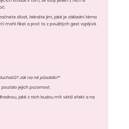
ích střídali v tom, že vždy jeden z nich si
roč.
ačnete dívat, řekněte jim, jaké je základní téma
včí mohl říkat a proč to z použitých gest vyplývá.
sluchačů? Jak na ně působilo?“
č poutalo jejich pozornost.
odhadnou, jaké z nich budou mít větší efekt a na