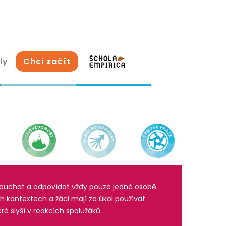
ly
Chci začít
slouchat a odpovídat vždy pouze jedné osobě.
h kontextech a žáci mají za úkol používat
é slyší v reakcích spolužáků.