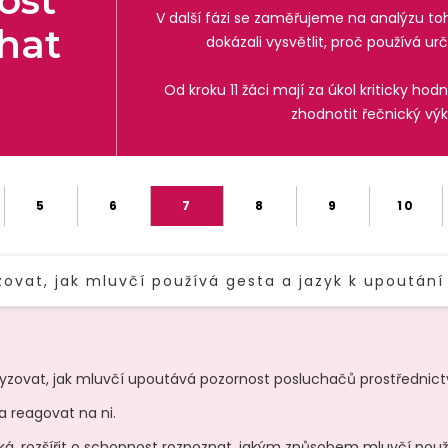
ost
V další fázi se zaměřujeme na analýzu t
hat
dokázali vysvětlit, proč používá ur
Od kroku 11 žáci mají za úkol kriticky ho
zhodnotit řečnický vý
5
6
7
8
9
10
ovat, jak mluvčí používá gesta a jazyk k upoutání
TEXT LINK
lyzovat, jak mluvčí upoutává pozornost posluchačů prostřednict
a reagovat na ni.
ká, rozšířit o schopnost rozpoznat, jakým způsobem mluvčí použ