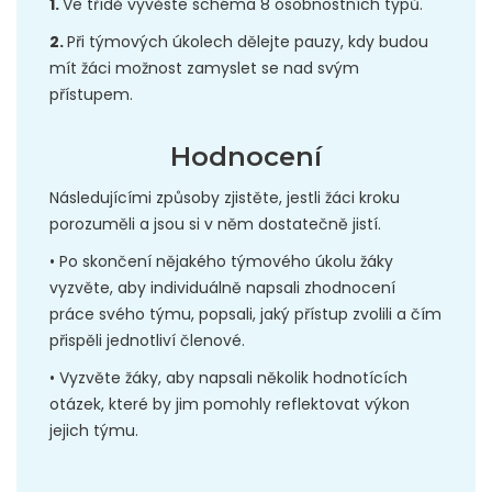
1.
Ve třídě vyvěste schéma 8 osobnostních typů.
2.
Při týmových úkolech dělejte pauzy, kdy budou
mít žáci možnost zamyslet se nad svým
přístupem.
Hodnocení
Následujícími způsoby zjistěte, jestli žáci kroku
porozuměli a jsou si v něm dostatečně jistí.
• Po skončení nějakého týmového úkolu žáky
vyzvěte, aby individuálně napsali zhodnocení
práce svého týmu, popsali, jaký přístup zvolili a čím
přispěli jednotliví členové.
• Vyzvěte žáky, aby napsali několik hodnotících
otázek, které by jim pomohly reflektovat výkon
jejich týmu.