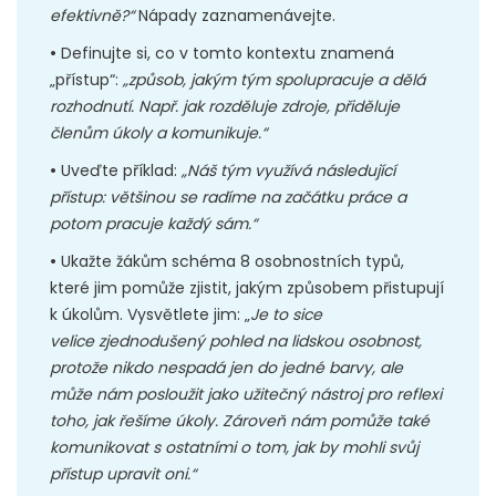
efektivně?“
Nápady zaznamenávejte.
•
Definujte si, co v tomto kontextu znamená
„přístup“:
„způsob, jakým tým spolupracuje a dělá
rozhodnutí. Např. jak rozděluje zdroje, přiděluje
členům úkoly a komunikuje.“
•
Uveďte příklad:
„Náš tým využívá následující
přístup: většinou se radíme na začátku práce a
potom pracuje každý sám.“
•
Ukažte žákům schéma 8 osobnostních typů,
které jim pomůže zjistit, jakým způsobem přistupují
k úkolům. Vysvětlete jim: „
Je to sice
velice zjednodušený pohled na lidskou osobnost,
protože nikdo nespadá jen do jedné barvy, ale
může nám posloužit jako užitečný nástroj pro reflexi
toho, jak řešíme úkoly. Zároveň nám pomůže také
komunikovat s ostatními o tom, jak by mohli svůj
přístup upravit oni.“