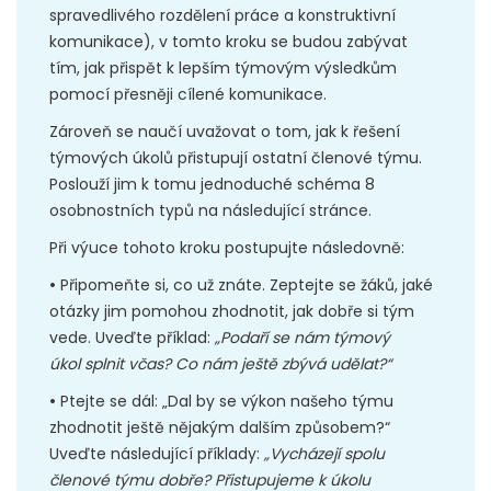
spravedlivého rozdělení práce a konstruktivní
komunikace), v tomto kroku se budou zabývat
tím, jak přispět k lepším týmovým výsledkům
pomocí přesněji cílené komunikace.
Zároveň se naučí uvažovat o tom, jak k řešení
týmových úkolů přistupují ostatní členové týmu.
Poslouží jim k tomu jednoduché schéma 8
osobnostních typů na následující stránce.
Při výuce tohoto kroku postupujte následovně:
•
Připomeňte si, co už znáte. Zeptejte se žáků, jaké
otázky jim pomohou zhodnotit, jak dobře si tým
vede. Uveďte příklad:
„Podaří se nám týmový
úkol splnit včas? Co nám ještě zbývá udělat?“
•
Ptejte se dál: „Dal by se výkon našeho týmu
zhodnotit ještě nějakým dalším způsobem?“
Uveďte následující příklady:
„Vycházejí spolu
členové týmu dobře? Přistupujeme k úkolu