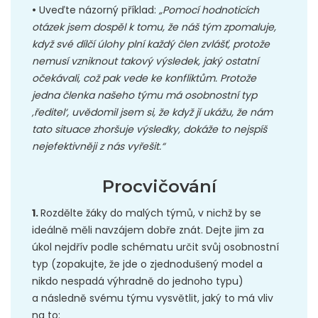
•
Uveďte názorný příklad:
„Pomocí hodnoticích
otázek jsem dospěl k tomu, že náš tým zpomaluje,
když své dílčí úlohy plní každý člen zvlášť, protože
nemusí vzniknout takový výsledek, jaký ostatní
očekávali, což pak vede ke konfliktům. Protože
jedna členka našeho týmu má osobnostní typ
‚ředitel‘, uvědomil jsem si, že když jí ukážu, že nám
tato situace zhoršuje výsledky, dokáže to nejspíš
nejefektivněji z nás vyřešit.“
Procvičování
1.
Rozdělte žáky do malých týmů, v nichž by se
ideálně měli navzájem dobře znát. Dejte jim za
úkol nejdřív podle schématu určit svůj osobnostní
typ (zopakujte, že jde o zjednodušený model a
nikdo nespadá výhradně do jednoho typu)
a následně svému týmu vysvětlit, jaký to má vliv
na to: