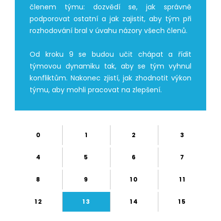
členem týmu: dozvědí se, jak správně
podporovat ostatní a jak zajistit, aby tým při
rozhodování bral v úvahu názory všech členů.
Od kroku 9 se budou učit chápat a řídit
týmovou dynamiku tak, aby se tým vyhnul
konfliktům. Nakonec zjistí, jak zhodnotit výkon
týmu, aby mohli pracovat na zlepšení.
0
1
2
3
4
5
6
7
8
9
10
11
12
13
14
15