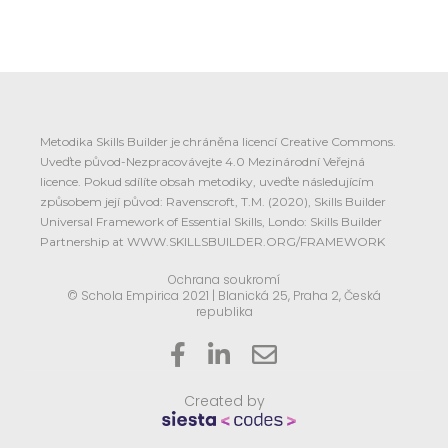
Metodika Skills Builder je chráněna licencí Creative Commons.
Uveďte původ-Nezpracovávejte 4.0 Mezinárodní Veřejná
licence. Pokud sdílíte obsah metodiky, uveďte následujícím
způsobem její původ: Ravenscroft, T.M. (2020), Skills Builder
Universal Framework of Essential Skills, Londo: Skills Builder
Partnership at WWW.SKILLSBUILDER.ORG/FRAMEWORK
Ochrana soukromí
© Schola Empirica 2021 | Blanická 25, Praha 2, Česká
republika



Created by