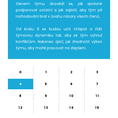
členem týmu: dozvědí se, jak správně
podporovat ostatní a jak zajistit, aby tým při
rozhodování bral v úvahu názory všech členů.
Od kroku 9 se budou učit chápat a řídit
týmovou dynamiku tak, aby se tým vyhnul
konfliktům. Nakonec zjistí, jak zhodnotit výkon
týmu, aby mohli pracovat na zlepšení.
0
1
2
3
4
5
6
7
8
9
10
11
12
13
14
15