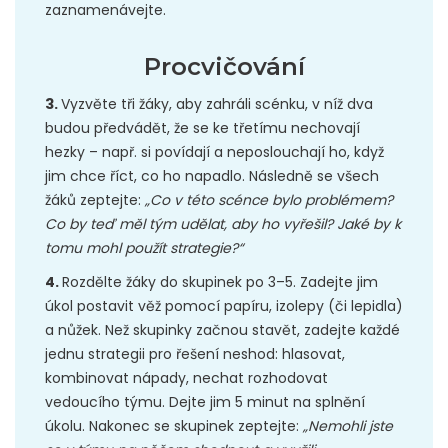
zaznamenávejte.
Procvičování
3.
Vyzvěte tři žáky, aby zahráli scénku, v níž dva
budou předvádět, že se ke třetímu nechovají
hezky – např. si povídají a neposlouchají ho, když
jim chce říct, co ho napadlo. Následně se všech
žáků zeptejte:
„Co v této scénce bylo problémem?
Co by teď měl tým udělat, aby ho vyřešil? Jaké by k
tomu mohl použít strategie?“
4.
Rozdělte žáky do skupinek po 3–5. Zadejte jim
úkol postavit věž pomocí papíru, izolepy (či lepidla)
a nůžek. Než skupinky začnou stavět, zadejte každé
jednu strategii pro řešení neshod: hlasovat,
kombinovat nápady, nechat rozhodovat
vedoucího týmu. Dejte jim 5 minut na splnění
úkolu. Nakonec se skupinek zeptejte:
„Nemohli jste