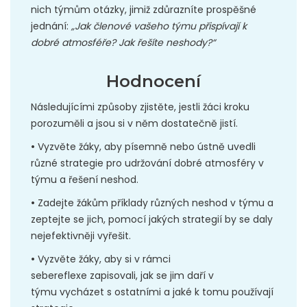
nich týmům otázky, jimiž zdůrazníte prospěšné
jednání:
„Jak členové vašeho týmu přispívají k
dobré atmosféře? Jak řešíte neshody?“
Hodnocení
Následujícími způsoby zjistěte, jestli žáci kroku
porozuměli a jsou si v něm dostatečně jistí.
•
Vyzvěte žáky, aby písemně nebo ústně uvedli
různé strategie pro udržování dobré atmosféry v
týmu a řešení neshod.
•
Zadejte žákům příklady různých neshod v týmu a
zeptejte se jich, pomocí jakých strategií by se daly
nejefektivněji vyřešit.
•
Vyzvěte žáky, aby si v rámci
sebereflexe zapisovali, jak se jim daří v
týmu vycházet s ostatními a jaké k tomu používají