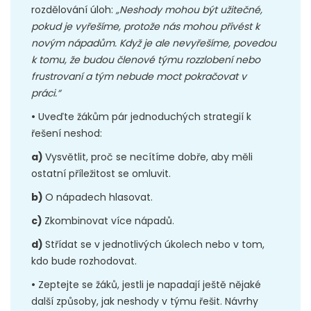
rozdělování úloh:
„Neshody mohou být užitečné,
pokud je vyřešíme, protože nás mohou přivést k
novým nápadům. Když je ale nevyřešíme, povedou
k tomu, že budou členové týmu rozzlobení nebo
frustrovaní a tým nebude moct pokračovat v
práci.“
•
Uveďte žákům pár jednoduchých strategií k
řešení neshod:
a)
Vysvětlit, proč se necítíme dobře, aby měli
ostatní příležitost se omluvit.
b)
O nápadech hlasovat.
c)
Zkombinovat více nápadů.
d)
Střídat se v jednotlivých úkolech nebo v tom,
kdo bude rozhodovat.
•
Zeptejte se žáků, jestli je napadají ještě nějaké
další způsoby, jak neshody v týmu řešit. Návrhy