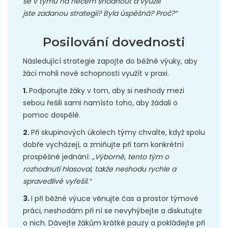
se v týmu na něčem shodnout a využili
jste zadanou strategii? Byla úspěšná? Proč?“
Posilování dovednosti
Následující strategie zapojte do běžné výuky, aby
žáci mohli nové schopnosti využít v praxi.
1.
Podporujte žáky v tom, aby si neshody mezi
sebou řešili sami namísto toho, aby žádali o
pomoc dospělé.
2.
Při skupinových úkolech týmy chvalte, když spolu
dobře vycházejí, a zmiňujte při tom konkrétní
prospěšné jednání:
„Výborně, tento tým o
rozhodnutí hlasoval, takže neshodu rychle a
spravedlivě vyřešil.“
3.
I při běžné výuce věnujte čas a prostor týmové
práci, neshodám při ní se nevyhýbejte a diskutujte
o nich. Dávejte žákům krátké pauzy a pokládejte při