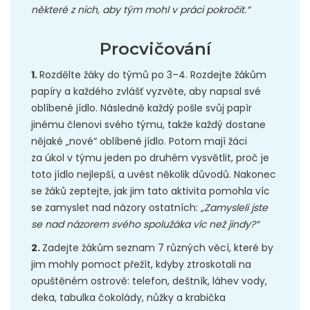
některé z nich, aby tým mohl v práci pokročit.“
Procvičování
1.
Rozdělte žáky do týmů po 3–4. Rozdejte žákům
papíry a každého zvlášť vyzvěte, aby napsal své
oblíbené jídlo. Následně každý pošle svůj papír
jinému členovi svého týmu, takže každý dostane
nějaké „nové“ oblíbené jídlo. Potom mají žáci
za úkol v týmu jeden po druhém vysvětlit, proč je
toto jídlo nejlepší, a uvést několik důvodů. Nakonec
se žáků zeptejte, jak jim tato aktivita pomohla víc
se zamyslet nad názory ostatních:
„Zamysleli jste
se nad názorem svého spolužáka víc než jindy?“
2.
Zadejte žákům seznam 7 různých věcí, které by
jim mohly pomoct přežít, kdyby ztroskotali na
opuštěném ostrově: telefon, deštník, láhev vody,
deka, tabulka čokolády, nůžky a krabička