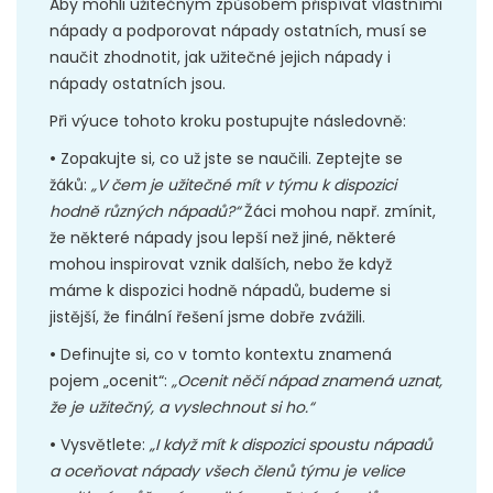
Aby mohli užitečným způsobem přispívat vlastními
nápady a podporovat nápady ostatních, musí se
naučit zhodnotit, jak užitečné jejich nápady i
nápady ostatních jsou.
Při výuce tohoto kroku postupujte následovně:
•
Zopakujte si, co už jste se naučili. Zeptejte se
žáků:
„V čem je užitečné mít v týmu k dispozici
hodně různých nápadů?“
Žáci mohou např. zmínit,
že některé nápady jsou lepší než jiné, některé
mohou inspirovat vznik dalších, nebo že když
máme k dispozici hodně nápadů, budeme si
jistější, že finální řešení jsme dobře zvážili.
•
Definujte si, co v tomto kontextu znamená
pojem „ocenit“:
„Ocenit něčí nápad znamená uznat,
že je užitečný, a vyslechnout si ho.“
•
Vysvětlete:
„I když mít k dispozici spoustu nápadů
a oceňovat nápady všech členů týmu je velice