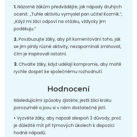
1.
Názorně žákům předvádějte, jak nápady druhých
ocenit: „Tuhle aktivitu vymyslel pan učitel Kozmík.“,
„Když mi žáci odpoví na otázku, vždycky jim
poděkuju.“
2.
Povzbuzujte žáky, aby při komentování toho, jak
se jim plnily různé aktivity, nezapomínali zmiňovat,
čím je inspirovali ostatní.
3.
Chvalte žáky, když udělají kompromis, aby mohli
rychle dospět ke společnému rozhodnutí.
Hodnocení
Následujícími způsoby zjistěte, jestli žáci kroku
porozuměli a jsou si v něm dostatečně jistí.
•
Vyzvěte žáky, aby napsali alespoň 3 důvody, proč
je důležité mít při týmových úkolech k dispozici
hodně nápadů.