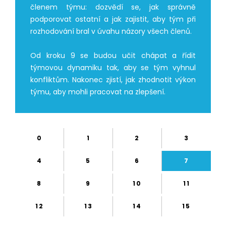
členem týmu: dozvědí se, jak správně
podporovat ostatní a jak zajistit, aby tým při
rozhodování bral v úvahu názory všech členů.
Od kroku 9 se budou učit chápat a řídit
týmovou dynamiku tak, aby se tým vyhnul
konfliktům. Nakonec zjistí, jak zhodnotit výkon
týmu, aby mohli pracovat na zlepšení.
0
1
2
3
4
5
6
7
8
9
10
11
12
13
14
15