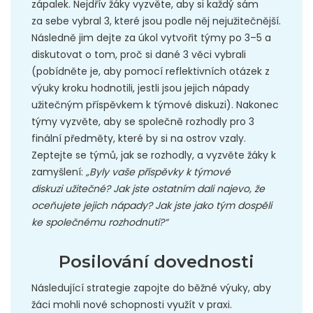
zápalek. Nejdřív žáky vyzvěte, aby si každý sám
za sebe vybral 3, které jsou podle něj nejužitečnější.
Následně jim dejte za úkol vytvořit týmy po 3–5 a
diskutovat o tom, proč si dané 3 věci vybrali
(pobídněte je, aby pomocí reflektivních otázek z
výuky kroku hodnotili, jestli jsou jejich nápady
užitečným příspěvkem k týmové diskuzi). Nakonec
týmy vyzvěte, aby se společně rozhodly pro 3
finální předměty, které by si na ostrov vzaly.
Zeptejte se týmů, jak se rozhodly, a vyzvěte žáky k
zamyšlení:
„Byly vaše příspěvky k týmové
diskuzi užitečné? Jak jste ostatním dali najevo, že
oceňujete jejich nápady? Jak jste jako tým dospěli
ke společnému rozhodnutí?“
Posilování dovednosti
Následující strategie zapojte do běžné výuky, aby
žáci mohli nové schopnosti využít v praxi.