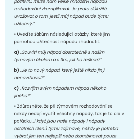
pozitivní, může nám velké množství nápadů
rozhodování zkomplikovat. Je proto důležité
uvažovat o tom, jestli můj nápad bude týmu
užitečný.“
•
Uveďte žákům následující otázky, které jim
pomohou užitečnost nápadu zhodnotit:
a)
„Souvisí můj nápad dostatečně s naším
týmovým úkolem a s tím, jak ho řešíme?“
b)
„Je to nový nápad, který ještě nikdo jiný
nenavrhoval?“
c)
„Rozvíjím svým nápadem nápad někoho
jiného?“
•
Zdůrazněte, že při týmovém rozhodování se
někdy nedají využít všechny nápady, tak je to ale v
pořádku:
„I když jsou naše nápady i nápady
ostatních členů týmu zajímavé, někdy je potřeba
vybrat jen ten nejlepší nebo zkombinovat pouze