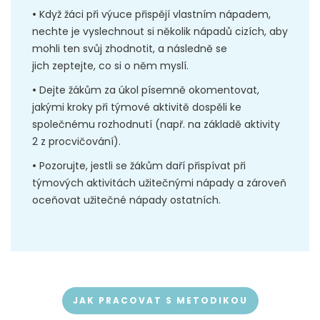
•
Když žáci při výuce přispějí vlastním nápadem,
nechte je vyslechnout si několik nápadů cizích, aby
mohli ten svůj zhodnotit, a následně se
jich zeptejte, co si o něm myslí.
•
Dejte žákům za úkol písemně okomentovat,
jakými kroky při týmové aktivitě dospěli ke
společnému rozhodnutí (např. na základě aktivity
2 z procvičování).
•
Pozorujte, jestli se žákům daří přispívat při
týmových aktivitách užitečnými nápady a zároveň
oceňovat užitečné nápady ostatních.
JAK PRACOVAT S METODIKOU